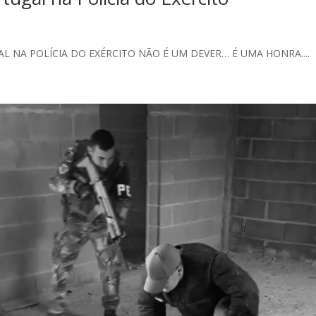
L NA POLÍCIA DO EXÉRCITO NÃO É UM DEVER… É UMA HONRA....