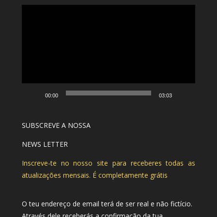
Reprodutor
de
vídeo
00:00
03:03
SUBSCREVE A NOSSA
NEWS LETTER
Inscreve-te no nosso site para receberes todas as
atualizações mensais. É completamente grátis
O teu endereço de email terá de ser real e não fictício.
Através dele receberás a confirmação da tua