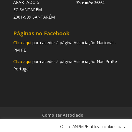
APARTADO 5
Este mês: 26362
EC SANTARÉM
2001-999 SANTARÉM
Páginas no Facebook
Clica aqui
para aceder à página Associação Nacional -
PM PE
Clica aqui
para aceder à página Associação Nac PmPe
Portugal
Como ser Associado
Proposta de Associado – Word
............................................................ O site ANPMPE utiliza cookies para
Proposta de Associado – PDF