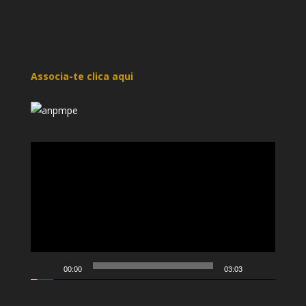
Associa-te clica aqui
Reprodutor
de
vídeo
00:00
03:03